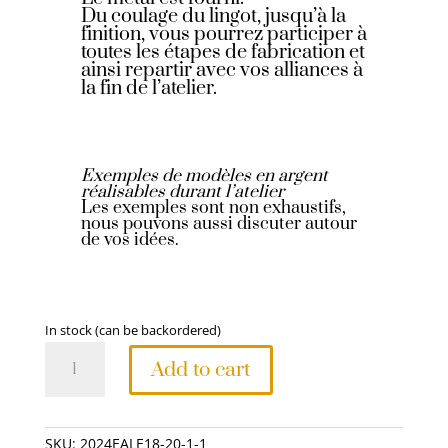
Du coulage du lingot, jusqu’à la
finition, vous pourrez participer à
toutes les étapes de fabrication et
ainsi repartir avec vos alliances à
la fin de l’atelier.
Exemples de modèles en argent
réalisables durant l’atelier
Les exemples sont non exhaustifs,
nous pouvons aussi discuter autour
de vos idées.
In stock (can be backordered)
Atelier
Add to cart
DUO
|
Créez
SKU:
2024EALE18-20-1-1
vos