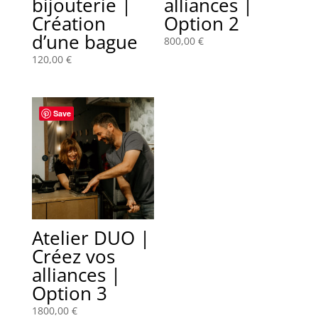
bijouterie |
alliances |
Création
Option 2
d’une bague
800,00
€
120,00
€
Save
Atelier DUO |
Créez vos
alliances |
Option 3
1800,00
€