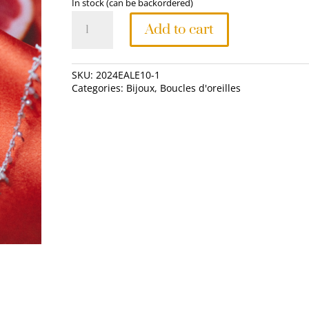
In stock (can be backordered)
Les
Add to cart
clémentines,
les
puces
SKU:
2024EALE10-1
d'oreilles
Categories:
Bijoux
,
Boucles d'oreilles
quantity