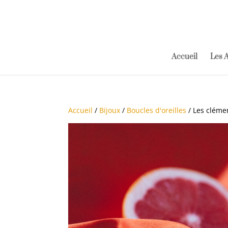
Accueil
Les A
Accueil
/
Bijoux
/
Boucles d'oreilles
/ Les clémen