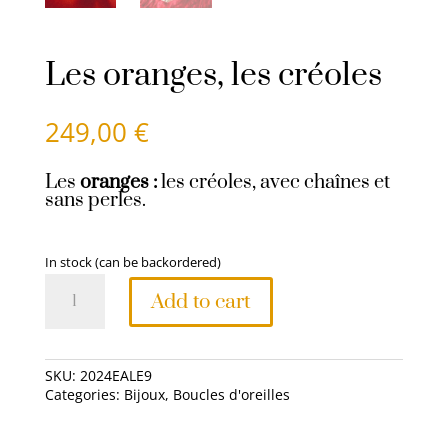
Les oranges, les créoles
249,00
€
Les
oranges :
les créoles, avec chaînes et
sans perles.
In stock (can be backordered)
Les
Add to cart
oranges,
les
créoles
SKU:
2024EALE9
quantity
Categories:
Bijoux
,
Boucles d'oreilles