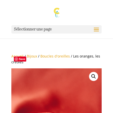
Sélectionner une page
Accueil
/
Bijoux
/
Boucles d'oreilles
/ Les oranges, les
Save
créoles